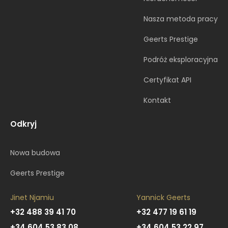
Nasza metoda pracy
Geerts Prestige
Podróż eksploracyjna
Certyfikat API
Kontakt
Odkryj
Nowa budowa
Geerts Prestige
Jinet Njamiu
Yannick Geerts
+32 488 39 41 70
+32 477 19 61 19
+34 604 53 83 08
+34 604 53 22 97