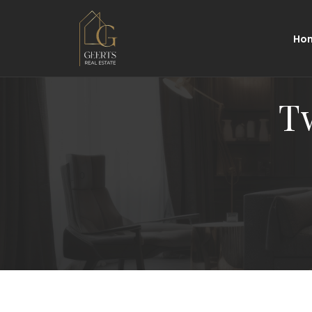
Ho
T
0