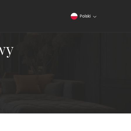
Polski
wy