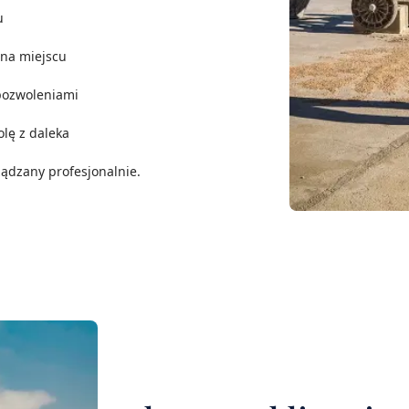
u
y na miejscu
pozwoleniami
lę z daleka
ządzany profesjonalnie.