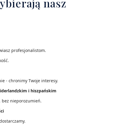
ybierają nasz
iasz profesjonalistom.
kość.
ie - chronimy Twoje interesy.
iderlandzkim i hiszpańskim
, bez nieporozumień.
ci
e dostarczamy.