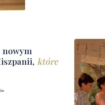
z nowym
iszpanii,
które
ców