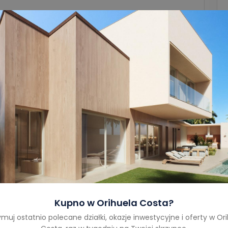
Garaż
1
Wielkość garażu
-
Rok budowy
-
Typ nieruchomości
Villa
Status
Na
nieruchomości
Sprzedaż
Kupno w
Orihuela Costa
?
muj ostatnio polecane działki, okazje inwestycyjne i oferty w
Ori
Costa
Costa Blanca South