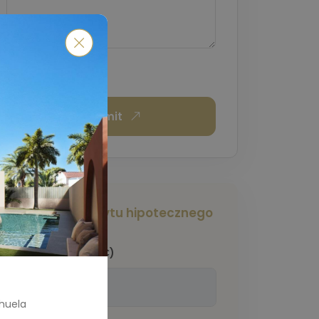
Submit
Kalkulator kredytu hipotecznego
Kwota całkowita
(€)
huela