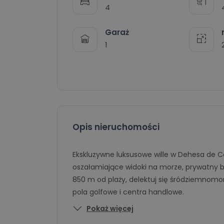
4
Garaż
1
Opis nieruchomości
Ekskluzywne luksusowe wille w Dehesa de 
oszałamiające widoki na morze, prywatny b
850 m od plaży, delektuj się śródziemnomors
pola golfowe i centra handlowe.
Pokaż więcej