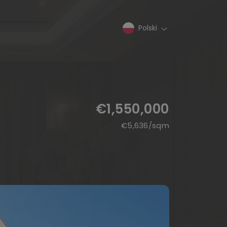
Polski
€1,550,000
€
5,636
/sqm