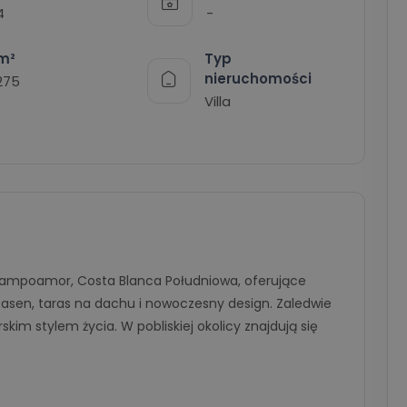
4
-
Typ
m²
nieruchomości
275
Villa
Campoamor, Costa Blanca Południowa, oferujące
asen, taras na dachu i nowoczesny design. Zaledwie
kim stylem życia. W pobliskiej okolicy znajdują się