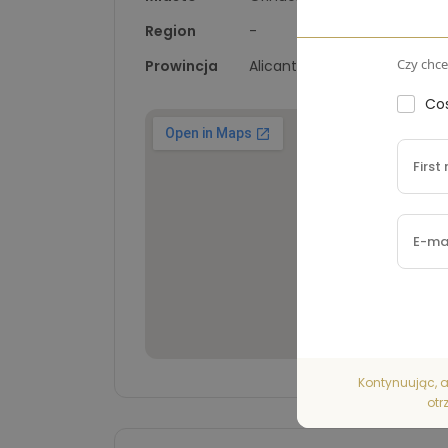
Region
-
Czy chce
Prowincja
Alicante
Cos
Kontynuując, a
otr