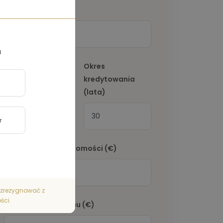
Wkład własny
(€)
a
Oprocentowanie
Okres
(%)
kredytowania
(lata)
Podatek od nieruchomości
(€)
z zrezygnować z
ści.
Ubezpieczenie domu
(€)