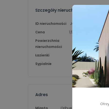
Szczegóły nieruchomości
ID nieruchomości
JG10042
Cena
1,550,000
Powierzchnia
275
nieruchomości
Łazienki
4
Sypialnie
4
Adres
Otrzy
Miasto
Orihuela Costa