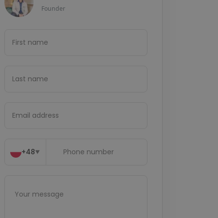
Founder
+48
▼