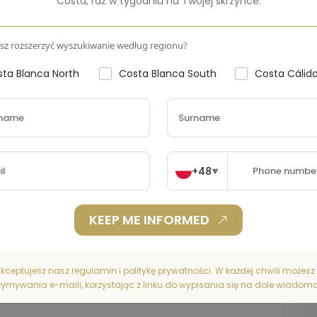
Costa
,
raz w tygodniu na Twojej skrzynce.
Kraj
Spain
sz rozszerzyć wyszukiwanie według regionu?
ta Blanca North
Costa Blanca South
Costa Cálid
+48
▼
KEEP ME INFORMED
kceptujesz nasz regulamin i politykę prywatności. W każdej chwili możes
zymywania e-maili, korzystając z linku do wypisania się na dole wiadomo