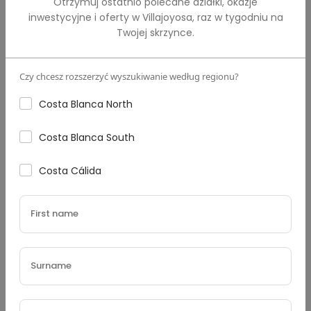
Otrzymuj ostatnio polecane działki, okazje
Kwota całkowita
(€)
inwestycyjne i oferty w
Villajoyosa
,
raz w tygodniu na
Twojej skrzynce.
Czy chcesz rozszerzyć wyszukiwanie według regionu?
Wkład własny
(€)
Costa Blanca North
Costa Blanca South
Oprocentowanie
(%)
Costa Cálida
Okres kredytowania (lata)