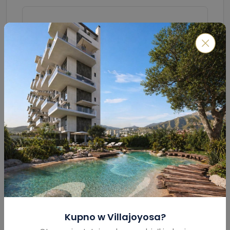
Submit
Kalkulator kredytu hipotecznego
Kupno w
Villajoyosa
?