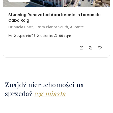
Stunning Renovated Apartments in Lomas de
Cabo Roig
Orihuela Costa, Costa Blanca South, Alicante
2
sypialnia
2
łazienka
69
sqm
Znajdź nieruchomości na
sprzedaż
wg miasta