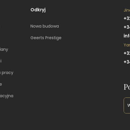
Odkryj
Jin
+3
a
Nowa budowa
+3
in
Geerts Prestige
Ya
lany
+3
i
+3
 pracy
e
P
racyjna