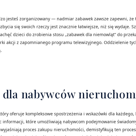
rdzo jesteś zorganizowany — nadmiar zabawek zawsze zapewni, że
bycia się swoich rzeczy jest znacznie łatwiejsze, niż się wydaje. S
Zachęć dzieci do zrobienia stosu „zabawek dla niemowląt” do przeka
figurki akcji z zapomnianego programu telewizyjnego. Oddzielenie t
.
k dla nabywców nieruchom
tóry oferuje kompleksowe spostrzeżenia i wskazówki dla każdego, 
c informacji, które umożliwiają nabywcom podejmowanie świadomyc
yjaśniają proces zakupu nieruchomości, demistyfikują ten proces