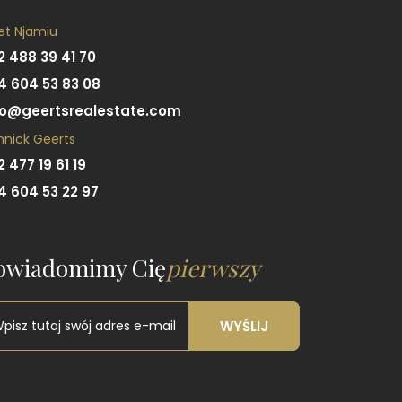
et Njamiu
2 488 39 41 70
4 604 53 83 08
fo@geertsrealestate.com
nnick Geerts
2 477 19 61 19
4 604 53 22 97
owiadomimy Cię
pierwszy
WYŚLIJ