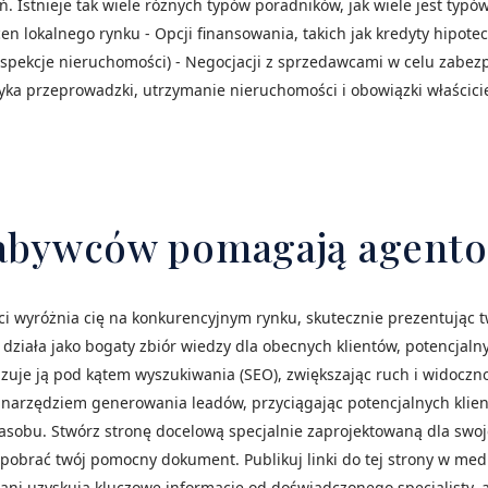
ań. Istnieje tak wiele różnych typów poradników, jak wiele jest t
en lokalnego rynku - Opcji finansowania, takich jak kredyty hipote
inspekcje nieruchomości) - Negocjacji z sprzedawcami w celu zabe
styka przeprowadzki, utrzymanie nieruchomości i obowiązki właścicie
 nabywców pomagają agent
wyróżnia cię na konkurencyjnym rynku, skutecznie prezentując tw
 działa jako bogaty zbiór wiedzy dla obecnych klientów, potencjaln
lizuje ją pod kątem wyszukiwania (SEO), zwiększając ruch i widocz
 narzędziem generowania leadów, przyciągając potencjalnych klie
asobu. Stwórz stronę docelową specjalnie zaprojektowaną dla swoj
 pobrać twój pomocny dokument. Publikuj linki do tej strony w me
wani uzyskują kluczowe informacje od doświadczonego specjalisty, 