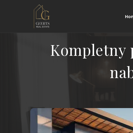
Ho
Kompletny 
na