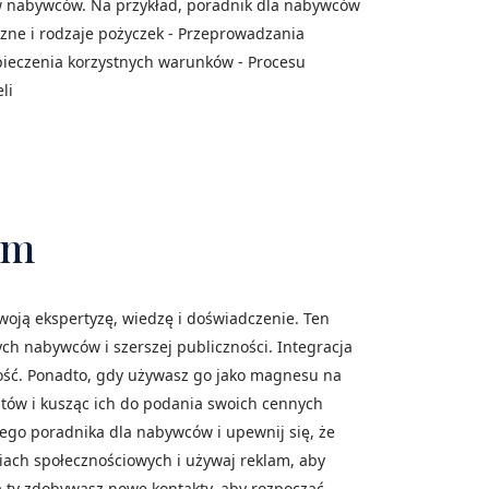
ypów nabywców. Na przykład, poradnik dla nabywców
czne i rodzaje pożyczek - Przeprowadzania
zpieczenia korzystnych warunków - Procesu
li
om
oją ekspertyzę, wiedzę i doświadczenie. Ten
ych nabywców i szerszej publiczności. Integracja
ność. Ponadto, gdy używasz go jako magnesu na
ntów i kusząc ich do podania swoich cennych
ego poradnika dla nabywców i upewnij się, że
diach społecznościowych i używaj reklam, aby
a ty zdobywasz nowe kontakty, aby rozpocząć