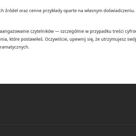
nych źródeł oraz cenne przykłady oparte na własnym doświadczeniu.
aangażowanie czytelników — szczególnie w przypadku treści cyfrowy
tania, które postawiłeś. Oczywiście, upewnij się, że utrzymujesz sw
gramatycznych.