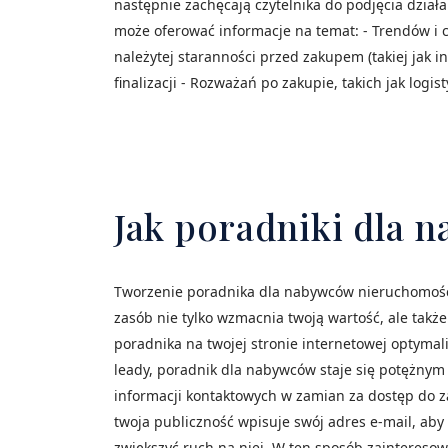
następnie zachęcają czytelnika do podjęcia dział
może oferować informacje na temat: - Trendów i c
należytej staranności przed zakupem (takiej jak 
finalizacji - Rozważań po zakupie, takich jak logi
Jak poradniki dla
Tworzenie poradnika dla nabywców nieruchomości 
zasób nie tylko wzmacnia twoją wartość, ale także
poradnika na twojej stronie internetowej optyma
leady, poradnik dla nabywców staje się potężnym
informacji kontaktowych w zamian za dostęp do z
twoja publiczność wpisuje swój adres e-mail, aby
zwiększyć ruch na niej. W ten sposób zaintereso