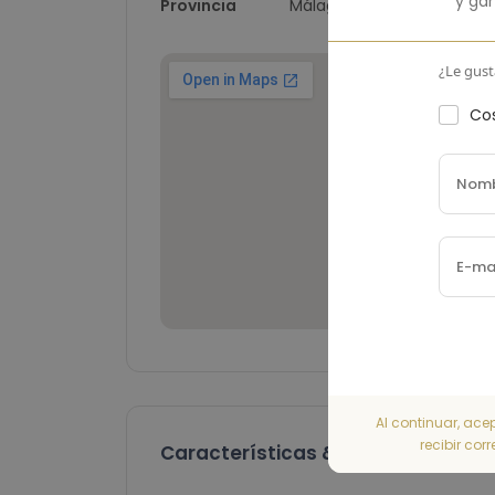
y ga
Provincia
Málaga
¿Le gust
Cos
Al continuar, ace
recibir cor
Características & Comodidades