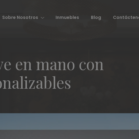
Sobre Nosotros
Inmuebles
Blog
Contácten
lave en mano con
nalizables