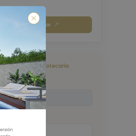
Enviar
Calculadora Hipotecaria
Monto Total
(€)
Pago Inicial
(€)
ersión