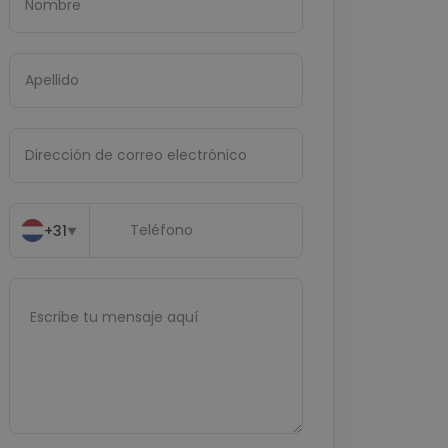
+31
▼