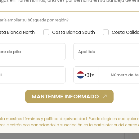
ngas en
Torremolinos
,
una vez por semana en su bandeja de ent
aría ampliar su búsqueda por región?
ta Blanca North
Costa Blanca South
Costa Cálid
+31
▼
MANTENME INFORMADO
pta nuestros términos y política de privacidad. Puede elegir en cualquie
reos electrónicos cancelando la suscripción en la parte inferior del correo 