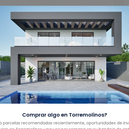
Garaje
1
Tamaño Del Garaje
-
Año De Construcción
-
Tipo De Propiedad
Villa
Estado De La
Vendido
Propiedad
Costa
Costa del Sol
Comprar algo en
Torremolinos
?
País
Spain
a parcelas recomendadas recientemente, oportunidades de inv