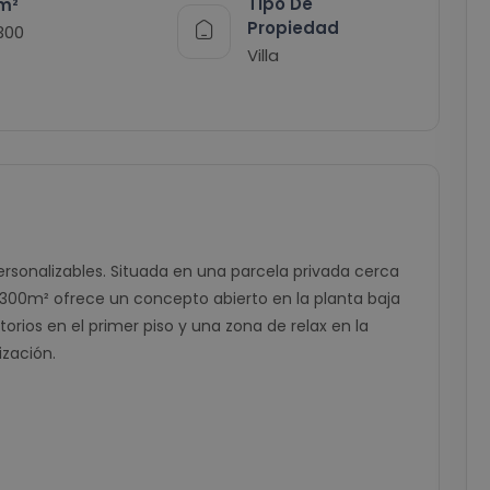
Tipo De
m²
Propiedad
300
Villa
ersonalizables. Situada en una parcela privada cerca
e 300m² ofrece un concepto abierto en la planta baja
orios en el primer piso y una zona de relax en la
ización.