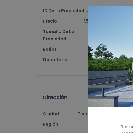
ID De La Propiedad
JG9782
Precio
1,500,000
Tamaño De La
300
Propiedad
Baños
4
Dormitorios
3
Dirección
Ciudad
Torremolinos
Región
-
Recib