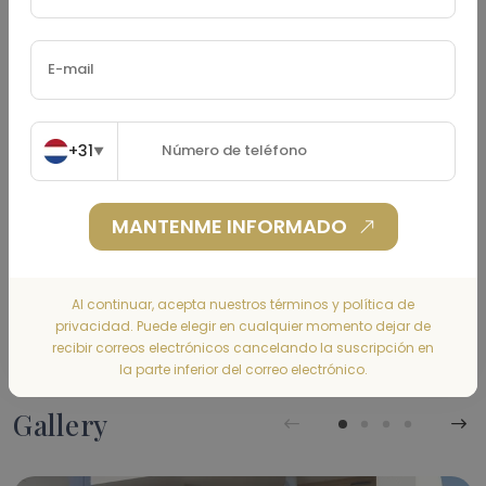
Impuesto Sobre La Propiedad
(€)
+31
▼
Seguro De Hogar
(€)
MANTENME INFORMADO
Al continuar, acepta nuestros términos y política de
CALCULAR
privacidad. Puede elegir en cualquier momento dejar de
recibir correos electrónicos cancelando la suscripción en
la parte inferior del correo electrónico.
Gallery