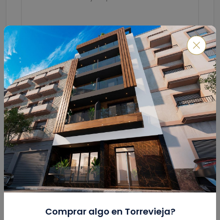
Enviar
Calculadora Hipotecaria
Monto Total
(€)
Comprar algo en
Torrevieja
?