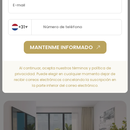
Seguro De Hogar
(€)
+31
▼
MANTENME INFORMADO
CALCULAR
Al continuar, acepta nuestros términos y política de
privacidad. Puede elegir en cualquier momento dejar de
recibir correos electrónicos cancelando la suscripción en
Gallery
la parte inferior del correo electrónico.