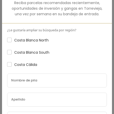
Reciba parcelas recomendadas recientemente,
oportunidades de inversión y gangas en
Torrevieja
,
una vez por semana en su bandeja de entrada.
Pago Inicial
(€)
¿Le gustaría ampliar su búsqueda por región?
Costa Blanca North
Tasa De Interés
(%)
Costa Blanca South
Costa Cálida
Plazo Del Préstamo (Años)
Impuesto Sobre La Propiedad
(€)