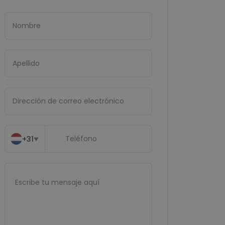
+31
▼