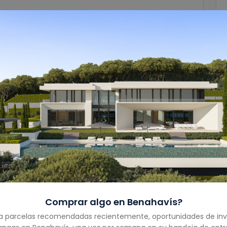
Garaje
1
Tamaño Del Garaje
-
Año De Construcción
-
Tipo De Propiedad
Villa
Estado De La
Vendido
Propiedad
Comprar algo en
Benahavís
?
Costa
Costa del Sol
a parcelas recomendadas recientemente, oportunidades de inv
País
Spain