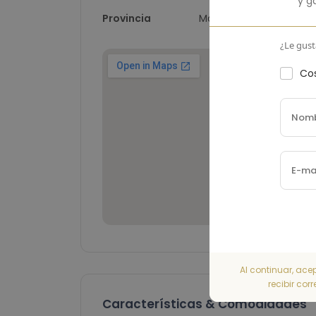
y g
Provincia
Málaga
¿Le gust
Cos
Al continuar, ace
recibir cor
Características & Comodidades