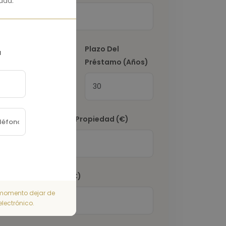
ada.
Tasa De Interés
Plazo Del
a
(%)
Préstamo (Años)
Impuesto Sobre La Propiedad
(€)
Seguro De Hogar
(€)
r momento dejar de
electrónico.