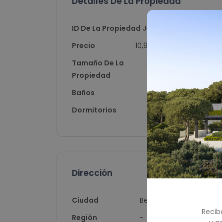
Detalles De La Propiedad
ID De La Propiedad
JG10000
Precio
10,900,000
Tamaño De La
1309
Propiedad
Baños
6.5
Dormitorios
6
Dirección
Ciudad
Benahavís
Recib
Región
-