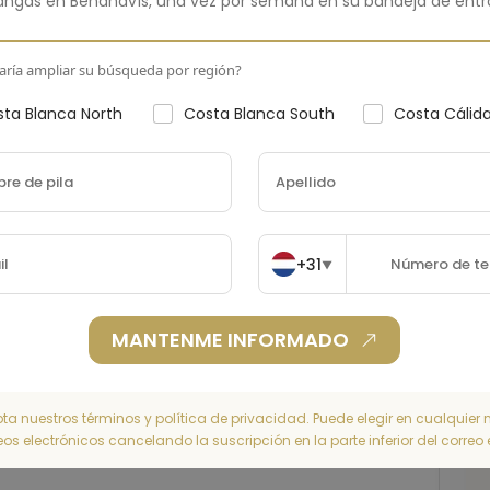
angas en
Benahavís
,
una vez por semana en su bandeja de entr
aría ampliar su búsqueda por región?
ta Blanca North
Costa Blanca South
Costa Cálid
+31
▼
MANTENME INFORMADO
pta nuestros términos y política de privacidad. Puede elegir en cualquie
reos electrónicos cancelando la suscripción en la parte inferior del correo 