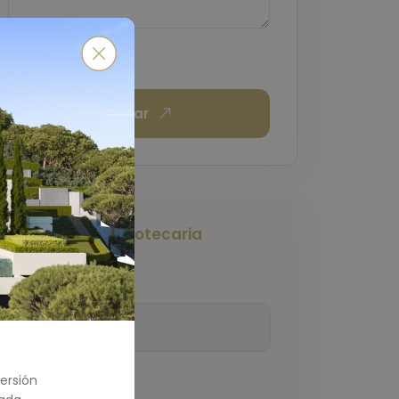
Enviar
Calculadora Hipotecaria
Monto Total
(€)
ersión
Pago Inicial
(€)