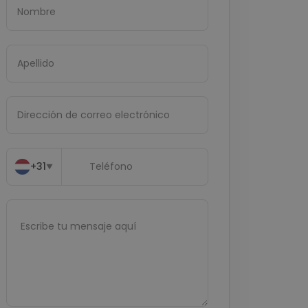
+31
▼