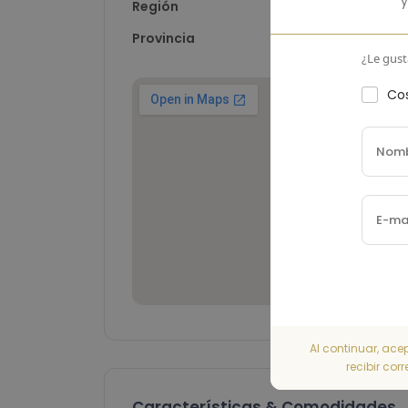
y
Región
-
Provincia
Alicante
¿Le gust
Cos
Al continuar, ace
recibir cor
Características & Comodidades