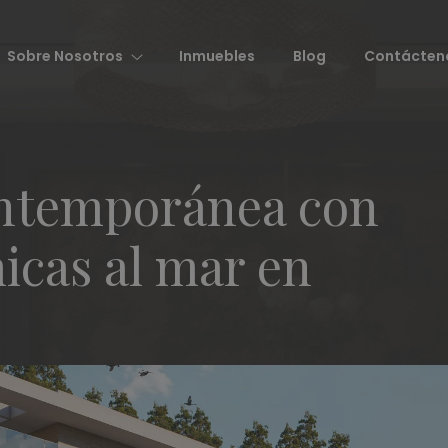
Sobre Nosotros
Inmuebles
Blog
Contácten
contemporánea con
icas al mar en