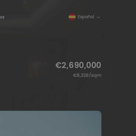
Español
os
€2,690,000
€
8,328
/sqm