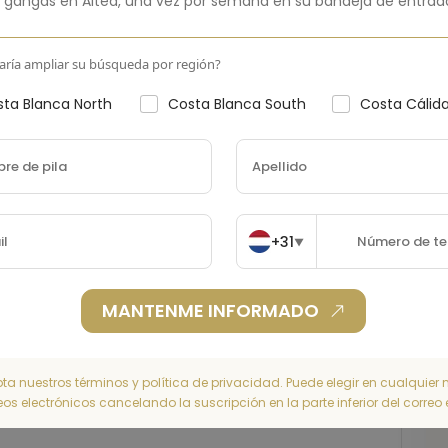
 gangas en
Altea
,
una vez por semana en su bandeja de entrad
País
Spain
aría ampliar su búsqueda por región?
ta Blanca North
Costa Blanca South
Costa Cálid
+31
▼
MANTENME INFORMADO
pta nuestros términos y política de privacidad. Puede elegir en cualquie
reos electrónicos cancelando la suscripción en la parte inferior del correo 