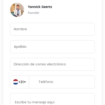
Yannick Geerts
Founder
+31
▼