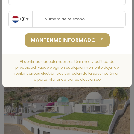
+31
▼
CALCULAR
MANTENME INFORMADO
Al continuar, acepta nuestros términos y política de
Gallery
privacidad. Puede elegir en cualquier momento dejar de
recibir correos electrónicos cancelando la suscripción en
la parte inferior del correo electrónico.