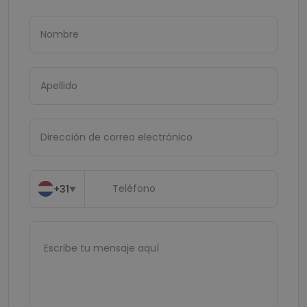
+31
▼