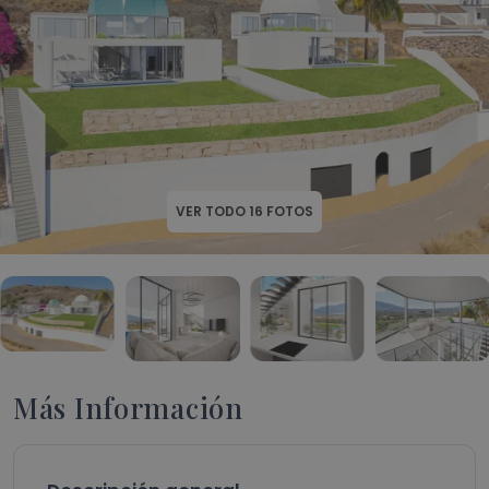
VER TODO
16
FOTOS
Más Información