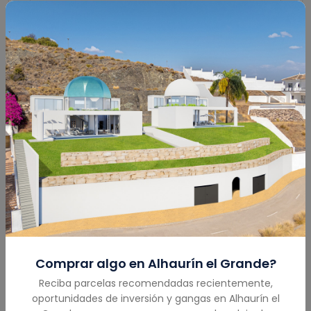
Enviar
Calculadora Hipotecaria
Monto Total
(€)
Comprar algo en
Alhaurín el Grande
?
Reciba parcelas recomendadas recientemente,
oportunidades de inversión y gangas en
Alhaurín el
Pago Inicial
(€)