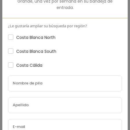
Grande
,
una vez por semana en su bandeja de
entrada.
¿Le gustaría ampliar su búsqueda por región?
Tasa De Interés
(%)
Costa Blanca North
Costa Blanca South
Plazo Del Préstamo (Años)
Costa Cálida
Impuesto Sobre La Propiedad
(€)
Seguro De Hogar
(€)