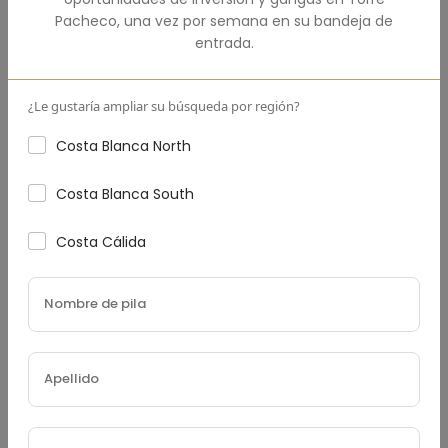
Pago Inicial
(€)
Pacheco
,
una vez por semana en su bandeja de
entrada.
¿Le gustaría ampliar su búsqueda por región?
Tasa De Interés
(%)
Costa Blanca North
Costa Blanca South
Costa Cálida
Plazo Del Préstamo (Años)
Impuesto Sobre La Propiedad
(€)