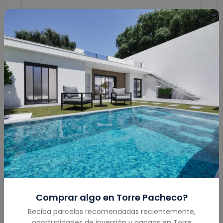
Enviar
Calculadora Hipotecaria
Monto Total
(€)
Comprar algo en
Torre Pacheco
?
Reciba parcelas recomendadas recientemente,
oportunidades de inversión y gangas en
Torre