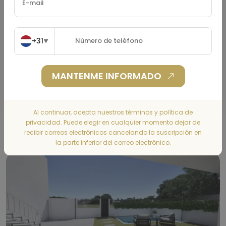
Seguro De Hogar
(€)
+31
▼
MANTENME INFORMADO
CALCULAR
Al continuar, acepta nuestros términos y política de
privacidad. Puede elegir en cualquier momento dejar de
Gallery
recibir correos electrónicos cancelando la suscripción en
la parte inferior del correo electrónico.