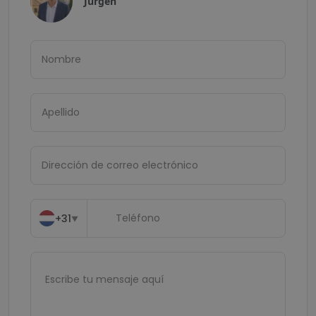
Jurgen
+31
▼