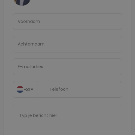
+31
▼