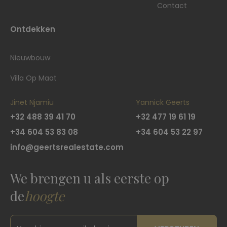
Contact
Ontdekken
Nieuwbouw
Villa Op Maat
Jinet Njamiu
Yannick Geerts
+32 488 39 41 70
+32 477 19 61 19
+34 604 53 83 08
+34 604 53 22 97
info@geertsrealestate.com
We brengen u als eerste op
de
hoogte