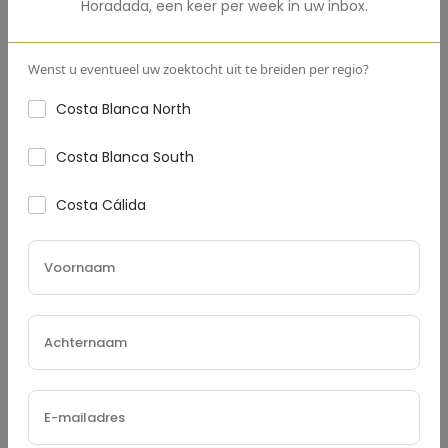
Aanbetaling
(€)
Horadada
,
een keer per week in uw inbox.
Wenst u eventueel uw zoektocht uit te breiden per regio?
Costa Blanca North
Rentevoet
(%)
Costa Blanca South
Costa Cálida
Leningvoorwaarden (Jaren)
Onroerendgoedbelasting
(€)