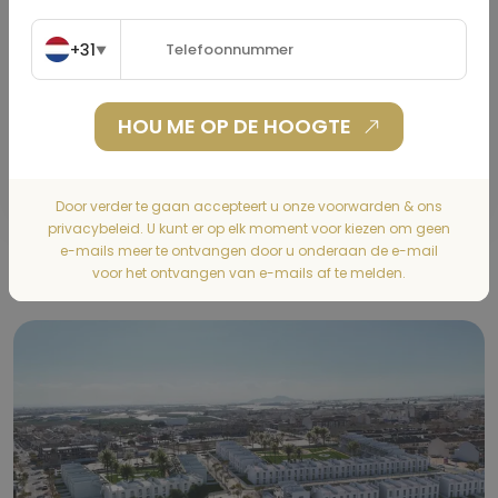
Woonverzekering
(€)
+31
▼
HOU ME OP DE HOOGTE
BEREKENEN
Door verder te gaan accepteert u onze voorwarden & ons
privacybeleid. U kunt er op elk moment voor kiezen om geen
e-mails meer te ontvangen door u onderaan de e-mail
Gallery
voor het ontvangen van e-mails af te melden.