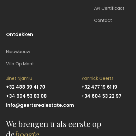
API Certificaat
Contact
Ontdekken
Nieuwbouw
Villa Op Maat
Jinet Njamiu
Yannick Geerts
+32 488 39 41 70
+32 477 19 61 19
+34 604 53 83 08
+34 604 53 22 97
info@geertsrealestate.com
We brengen u als eerste op
de
hoogte