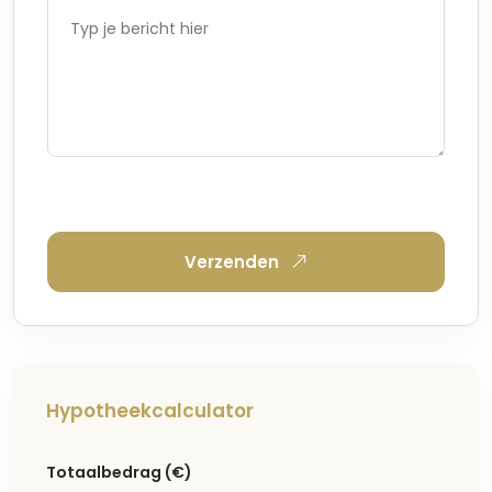
Verzenden
Hypotheekcalculator
Iets kopen in
la Nucia
?
Totaalbedrag
(€)