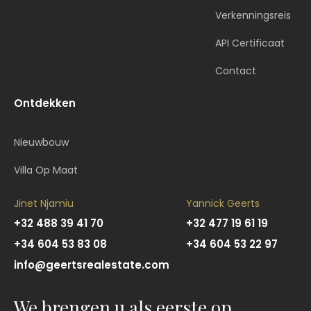
Verkenningsreis
API Certificaat
Contact
Ontdekken
Nieuwbouw
Villa Op Maat
Jinet Njamiu
Yannick Geerts
+32 488 39 41 70
+32 477 19 61 19
+34 604 53 83 08
+34 604 53 22 97
info@geertsrealestate.com
We brengen u als eerste op