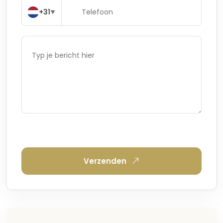
+31
▼
Verzenden