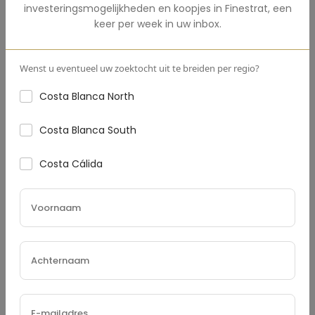
investeringsmogelijkheden en koopjes in
Finestrat
,
een
keer per week in uw inbox.
Aanbetaling
(€)
Wenst u eventueel uw zoektocht uit te breiden per regio?
Costa Blanca North
Rentevoet
(%)
Costa Blanca South
Costa Cálida
Leningvoorwaarden (Jaren)
Onroerendgoedbelasting
(€)