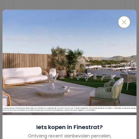
Verzenden
Hypotheekcalculator
Totaalbedrag
(€)
Iets kopen in
Finestrat
?
Ontvang recent aanbevolen percelen,