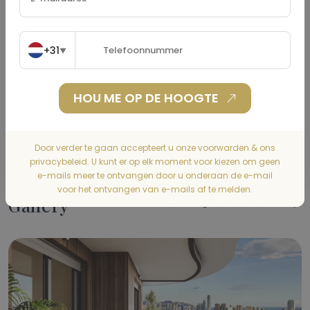
Woonverzekering
(€)
+31
▼
HOU ME OP DE HOOGTE
BEREKENEN
Door verder te gaan accepteert u onze voorwarden & ons
privacybeleid. U kunt er op elk moment voor kiezen om geen
e-mails meer te ontvangen door u onderaan de e-mail
voor het ontvangen van e-mails af te melden.
Gallery