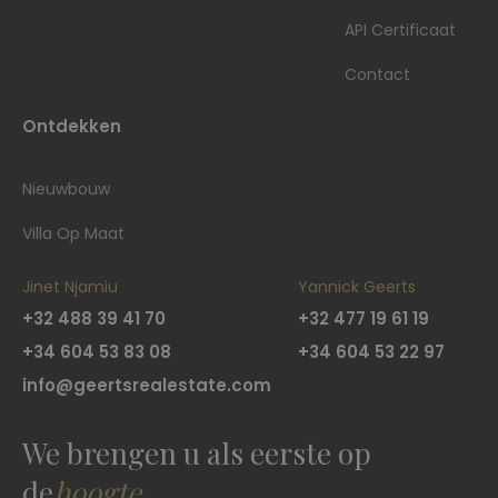
API Certificaat
Contact
Ontdekken
Nieuwbouw
Villa Op Maat
Jinet Njamiu
Yannick Geerts
+32 488 39 41 70
+32 477 19 61 19
+34 604 53 83 08
+34 604 53 22 97
info@geertsrealestate.com
We brengen u als eerste op
de
hoogte