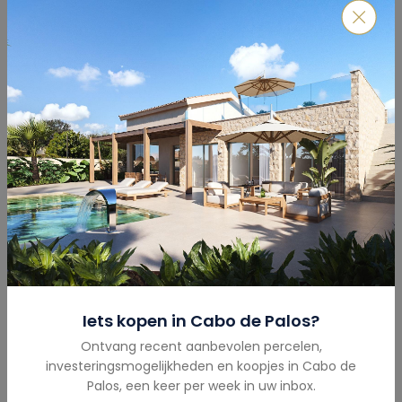
Verzenden
Hypotheekcalculator
Totaalbedrag
(€)
Iets kopen in
Cabo de Palos
?
Ontvang recent aanbevolen percelen,
Aanbetaling
(€)
investeringsmogelijkheden en koopjes in
Cabo de
Palos
,
een keer per week in uw inbox.