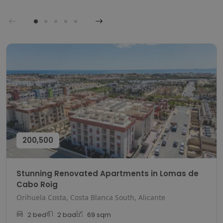
200,500
Stunning Renovated Apartments in Lomas de
Cabo Roig
Orihuela Costa, Costa Blanca South, Alicante
2
bed
2
bad
69
sqm