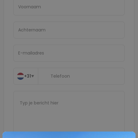
+31
▼