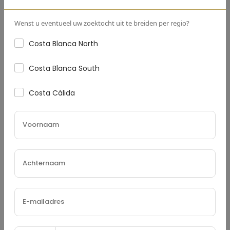
Wenst u eventueel uw zoektocht uit te breiden per regio?
Rentevoet
(%)
Costa Blanca North
Costa Blanca South
Costa Cálida
Leningvoorwaarden (Jaren)
Onroerendgoedbelasting
(€)
Woonverzekering
(€)