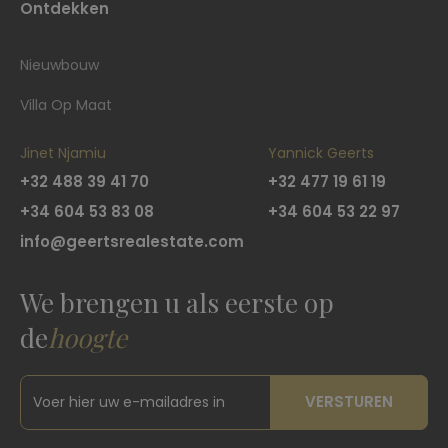
Ontdekken
Nieuwbouw
Villa Op Maat
Jinet Njamiu
Yannick Geerts
+32 488 39 41 70
+32 477 19 61 19
+34 604 53 83 08
+34 604 53 22 97
info@geertsrealestate.com
We brengen u als eerste op
de
hoogte
VERSTUREN