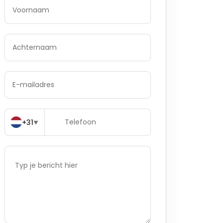
+31
▼