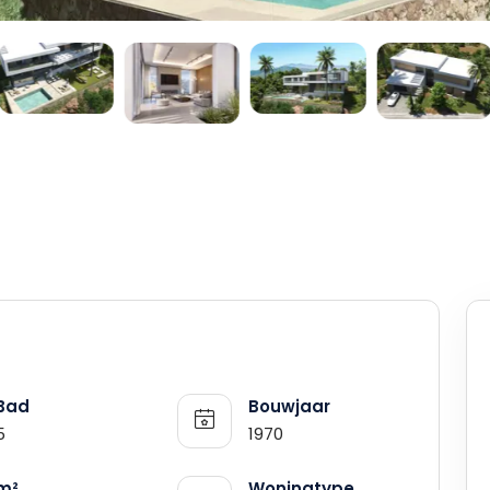
Bad
Bouwjaar
5
1970
m²
Woningtype