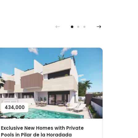
434,000
1,350,
Exclusive New Homes with Private
Stunnin
Pools in Pilar de la Horadada
in Pedr