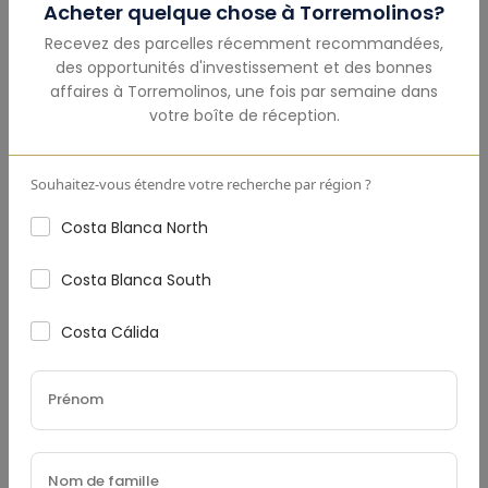
Acheter quelque chose à
Torremolinos
?
Montant Total
(€)
Recevez des parcelles récemment recommandées,
des opportunités d'investissement et des bonnes
affaires à
Torremolinos
,
une fois par semaine dans
votre boîte de réception.
Acompte
(€)
Souhaitez-vous étendre votre recherche par région ?
Costa Blanca North
Taux D'Intérêt
(%)
Costa Blanca South
Costa Cálida
Durée Du Prêt (Années)