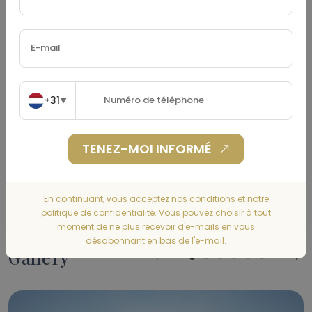
Taxe Foncière
(€)
Assurance Habitation
(€)
+31
▼
TENEZ-MOI INFORMÉ
CALCULER
En continuant, vous acceptez nos conditions et notre
politique de confidentialité. Vous pouvez choisir à tout
moment de ne plus recevoir d'e-mails en vous
désabonnant en bas de l'e-mail.
Gallery