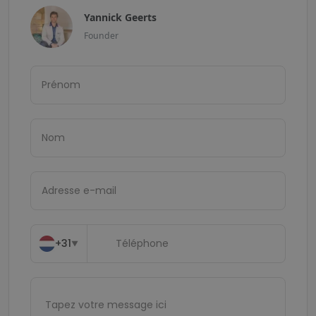
Yannick Geerts
Founder
+31
▼