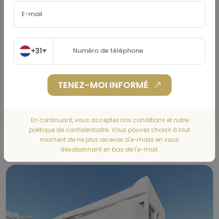
Assurance Habitation
(€)
+31
▼
TENEZ-MOI INFORMÉ
CALCULER
En continuant, vous acceptez nos conditions et notre
politique de confidentialité. Vous pouvez choisir à tout
Gallery
moment de ne plus recevoir d'e-mails en vous
désabonnant en bas de l'e-mail.