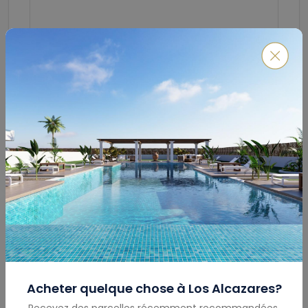
Soumettre
Calculateur De Prêt Hypothécaire
Montant Total
(€)
Acheter quelque chose à
Los Alcazares
?
Recevez des parcelles récemment recommandées,