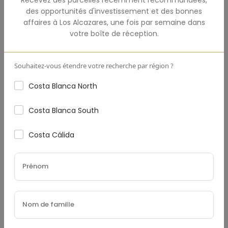
des opportunités d'investissement et des bonnes
affaires à
Los Alcazares
,
une fois par semaine dans
Acompte
(€)
votre boîte de réception.
Souhaitez-vous étendre votre recherche par région ?
Taux D'Intérêt
(%)
Costa Blanca North
Costa Blanca South
Costa Cálida
Durée Du Prêt (Années)
Taxe Foncière
(€)