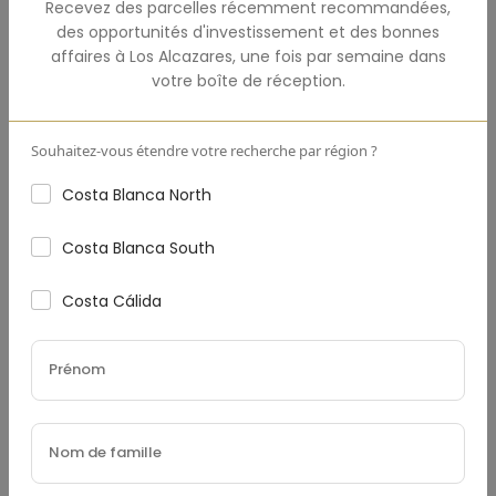
Recevez des parcelles récemment recommandées,
des opportunités d'investissement et des bonnes
affaires à
Los Alcazares
,
une fois par semaine dans
Acompte
(€)
votre boîte de réception.
Souhaitez-vous étendre votre recherche par région ?
Costa Blanca North
Taux D'Intérêt
(%)
Costa Blanca South
Costa Cálida
Durée Du Prêt (Années)
Taxe Foncière
(€)