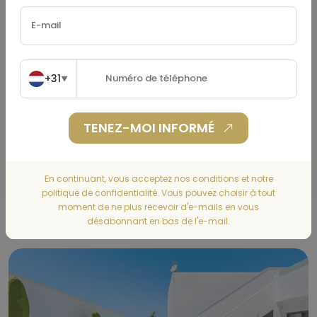
Assurance Habitation
(€)
+31
▼
TENEZ-MOI INFORMÉ
CALCULER
En continuant, vous acceptez nos conditions et notre
politique de confidentialité. Vous pouvez choisir à tout
moment de ne plus recevoir d'e-mails en vous
Gallery
désabonnant en bas de l'e-mail.