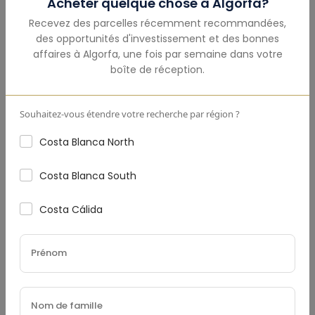
Acheter quelque chose à
Algorfa
?
Montant Total
(€)
Recevez des parcelles récemment recommandées,
des opportunités d'investissement et des bonnes
affaires à
Algorfa
,
une fois par semaine dans votre
boîte de réception.
Acompte
(€)
Souhaitez-vous étendre votre recherche par région ?
Costa Blanca North
Taux D'Intérêt
(%)
Costa Blanca South
Costa Cálida
Durée Du Prêt (Années)