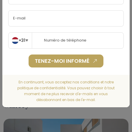
Taxe Foncière
(€)
Assurance Habitation
(€)
+31
▼
TENEZ-MOI INFORMÉ
CALCULER
En continuant, vous acceptez nos conditions et notre
politique de confidentialité. Vous pouvez choisir à tout
moment de ne plus recevoir d'e-mails en vous
désabonnant en bas de l'e-mail.
Gallery