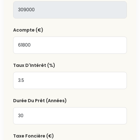
Recevez des parcelles récemment recommandées,
des opportunités d'investissement et des bonnes
affaires à
Torrevieja
,
une fois par semaine dans votre
boîte de réception.
Acompte
(€)
Souhaitez-vous étendre votre recherche par région ?
Costa Blanca North
Taux D'Intérêt
(%)
Costa Blanca South
Costa Cálida
Durée Du Prêt (Années)
Taxe Foncière
(€)