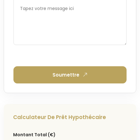
Soumettre
Calculateur De Prêt Hypothécaire
Montant Total
(€)
Acheter quelque chose à
Torrevieja
?