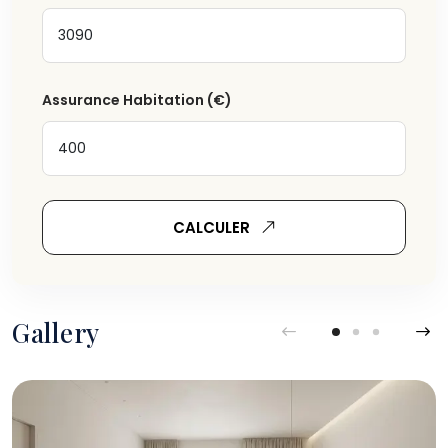
Assurance Habitation
(€)
+31
▼
TENEZ-MOI INFORMÉ
CALCULER
En continuant, vous acceptez nos conditions et notre
politique de confidentialité. Vous pouvez choisir à tout
moment de ne plus recevoir d'e-mails en vous
Gallery
désabonnant en bas de l'e-mail.