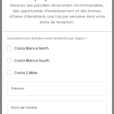
Recevez des parcelles récemment recommandées,
des opportunités d'investissement et des bonnes
affaires à
Benahavís
,
une fois par semaine dans votre
boîte de réception.
Acompte
(€)
Souhaitez-vous étendre votre recherche par région ?
Costa Blanca North
Taux D'Intérêt
(%)
Costa Blanca South
Costa Cálida
Durée Du Prêt (Années)
Taxe Foncière
(€)