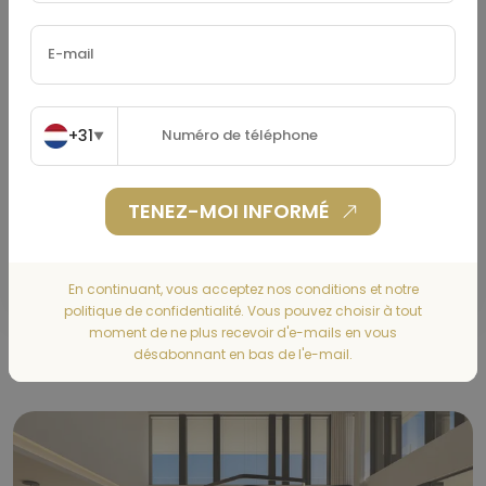
Assurance Habitation
(€)
+31
▼
TENEZ-MOI INFORMÉ
CALCULER
En continuant, vous acceptez nos conditions et notre
politique de confidentialité. Vous pouvez choisir à tout
moment de ne plus recevoir d'e-mails en vous
Gallery
désabonnant en bas de l'e-mail.