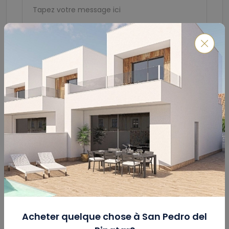
Soumettre
Calculateur De Prêt Hypothécaire
Acheter quelque chose à
San Pedro del
Montant Total
(€)