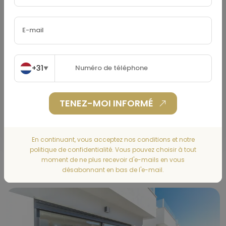
Assurance Habitation
(€)
+31
▼
TENEZ-MOI INFORMÉ
CALCULER
En continuant, vous acceptez nos conditions et notre
politique de confidentialité. Vous pouvez choisir à tout
Gallery
moment de ne plus recevoir d'e-mails en vous
désabonnant en bas de l'e-mail.