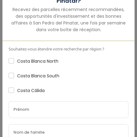
Pinatar
?
Recevez des parcelles récemment recommandées,
des opportunités d'investissement et des bonnes
affaires à
San Pedro del Pinatar
,
une fois par semaine
Acompte
(€)
dans votre boîte de réception.
Souhaitez-vous étendre votre recherche par région ?
Costa Blanca North
Taux D'Intérêt
(%)
Costa Blanca South
Costa Cálida
Durée Du Prêt (Années)
Taxe Foncière
(€)