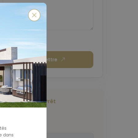
Soumettre
Calculateur De Prêt
Hypothécaire
Montant Total
(€)
tés
e dans