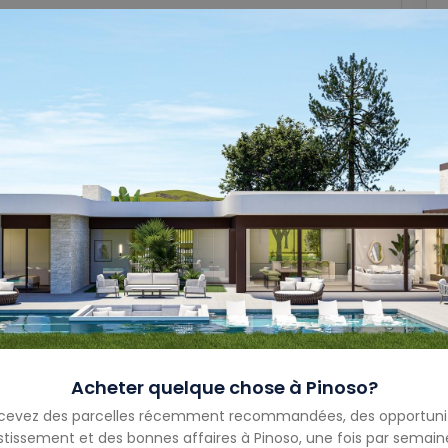
Garage
1
Taille Du Garage
-
Année De Construction
-
Type De Propriété
Villa
Statut De La
À
Propriété
Vendre
Acheter quelque chose à
Pinoso
?
cevez des parcelles récemment recommandées, des opportuni
stissement et des bonnes affaires à
Pinoso
,
une fois par semain