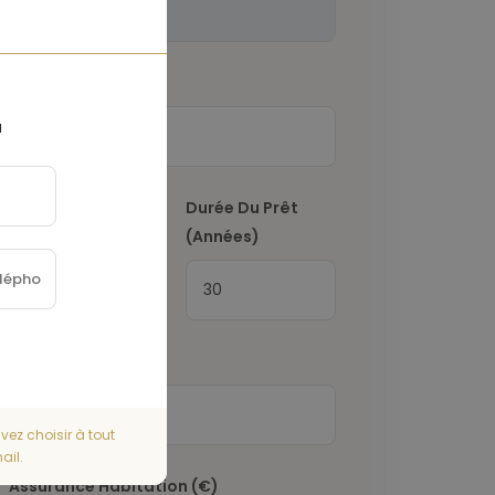
Acompte
(€)
a
Taux D'Intérêt
(%)
Durée Du Prêt
(Années)
Taxe Foncière
(€)
vez choisir à tout
ail.
Assurance Habitation
(€)