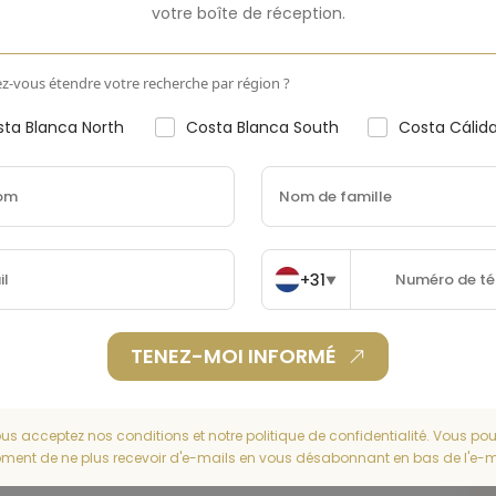
votre boîte de réception.
Costa
-
Pays
Spain
z-vous étendre votre recherche par région ?
ta Blanca North
Costa Blanca South
Costa Cálid
+31
▼
TENEZ-MOI INFORMÉ
us acceptez nos conditions et notre politique de confidentialité. Vous pou
ent de ne plus recevoir d'e-mails en vous désabonnant en bas de l'e-m