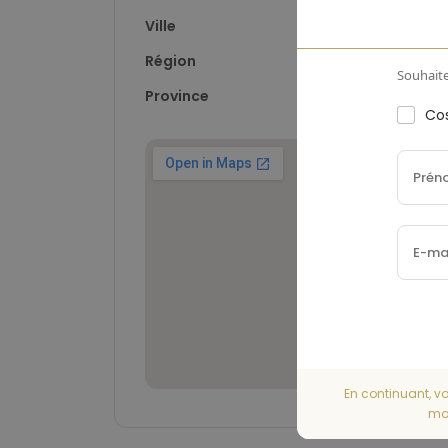
Ville
Pinoso
Région
-
Souhaite
Province
Alicante
Cos
En continuant, vo
mom