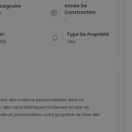
Année De
Baignoire
Construction
2
-
m²
Type De Propriété
260
Villa
ffrent des maisons personnalisées dans un
, des caractéristiques modernes et une vie
lle et personnalisez votre propriété de rêve dès