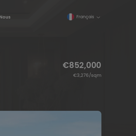
Français
Nous
€852,000
€
3,276
/sqm