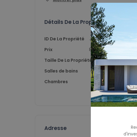
Détails De La Propriété
ID De La Propriété
JG9859
Prix
852,000
Taille De La Propriété
260
Salles de bains
2
Chambres
3
Re
Adresse
d'inve